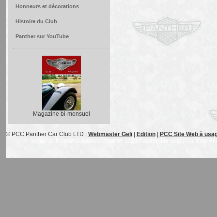
Honneurs et décorations
Histoire du Club
Panther sur YouTube
Magazine bi-mensuel
© PCC Panther Car Club LTD |
Webmaster Geli
|
Edition
|
PCC Site Web à usag
www.Panthercarclub.com / Panther J72 / Panther De Ville / Panther Rio /