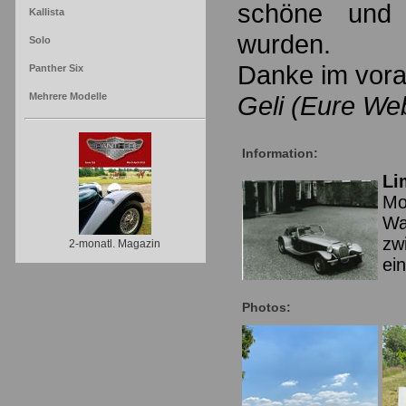
schöne und u
Kallista
wurden.
Solo
Danke im vora
Panther Six
Mehrere Modelle
Geli (Eure We
Information:
Li
Mo
Wa
zw
2-monatl. Magazin
ei
Photos: