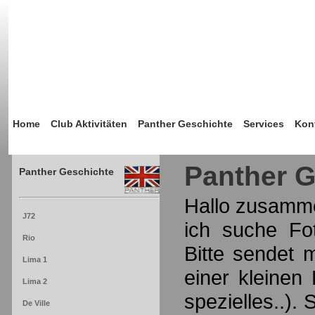
Home
Club Aktivitäten
Panther Geschichte
Services
Kon
Panther G
Panther Geschichte
Hallo zusamm
J72
ich suche Fo
Rio
Bitte sendet 
Lima 1
einer kleinen
Lima 2
spezielles..).
De Ville