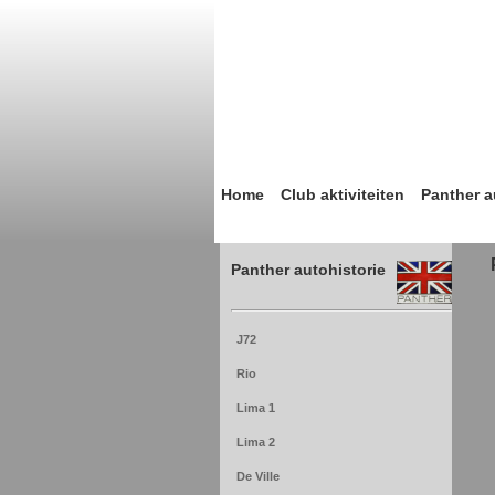
Home
Club aktiviteiten
Panther a
Panther autohistorie
J72
Rio
Lima 1
Lima 2
De Ville