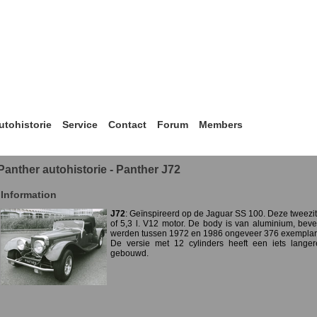
utohistorie
Service
Contact
Forum
Members
Panther autohistorie - Panther J72
Information
J72
: Geïnspireerd op de Jaguar SS 100. Deze tweezits
of 5,3 l. V12 motor. De body is van aluminium, bev
werden tussen 1972 en 1986 ongeveer 376 exempla
De versie met 12 cylinders heeft een iets langer
gebouwd.