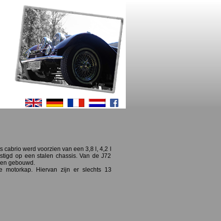
 cabrio werd voorzien van een 3,8 l, 4,2 l
estigd op een stalen chassis. Van de J72
ren gebouwd.
e motorkap. Hiervan zijn er slechts 13