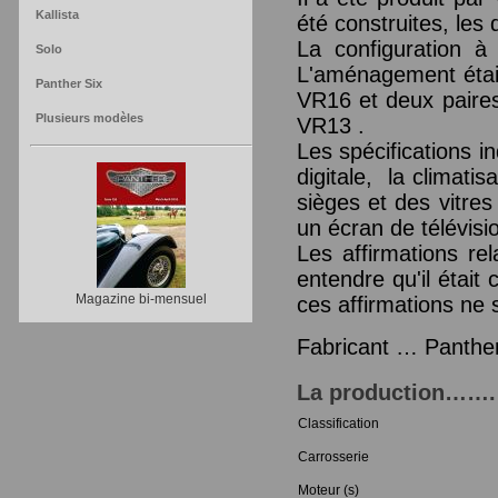
Kallista
été construites, les
La configuration à 
Solo
L'aménagement étai
Panther Six
VR16 et deux paires
Plusieurs modèles
VR13 .
Les spécifications i
digitale, la climati
sièges et des vitres
un écran de télévis
Les affirmations re
entendre qu'il était
Magazine bi-mensuel
ces affirmations ne 
Fabricant … Panthe
La production…….
Classification
Carrosserie
Moteur (s)