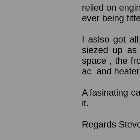
relied on eng
ever being fitt
I aslso got al
siezed up as 
space , the f
ac and heater
A fasinating c
it.
Regards Steve