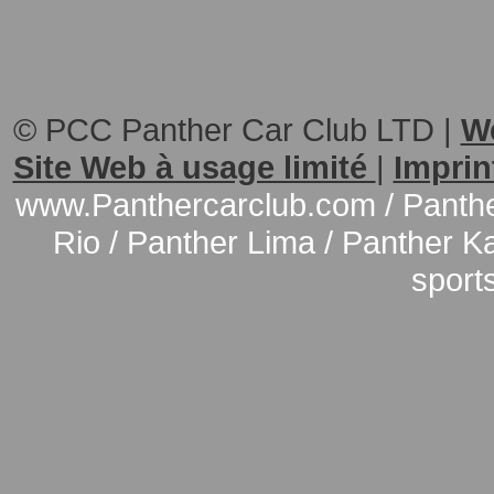
© PCC Panther Car Club LTD |
W
Site Web à usage limité
|
Imprin
www.Panthercarclub.com / Panther
Rio / Panther Lima / Panther Kal
sport