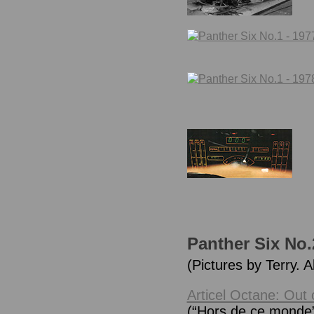
Panther Six No.
(Pictures by Terry. A
Articel Octane: Out o
(“Hors de ce monde