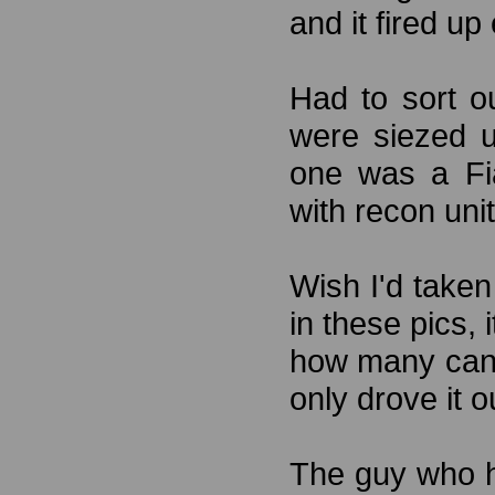
and it fired up 
Had to sort o
were siezed 
one was a Fia
with recon uni
Wish I'd taken
in these pics,
how many can c
only drove it 
The guy who h