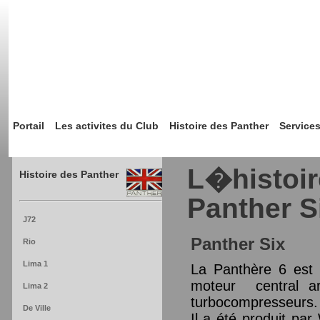
Portail
Les activites du Club
Histoire des Panther
Service
L�histoir
Histoire des Panther
Panther S
J72
Panther Six
Rio
Lima 1
La Panthère 6 est 
moteur central arr
Lima 2
turbocompresseurs.
De Ville
Il a été produit pa