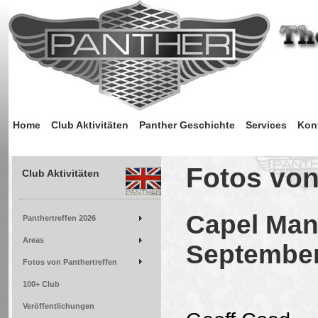
Home
Club Aktivitäten
Panther Geschichte
Services
Kon
Fotos von
Club Aktivitäten
Capel Man
Panthertreffen 2026
Areas
September
Fotos von Panthertreffen
100+ Club
Veröffentlichungen