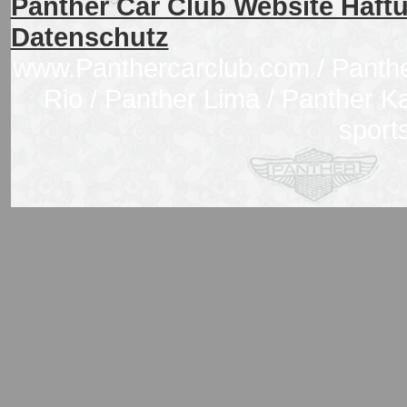
Panther Car Club Website Haf
Datenschutz
www.Panthercarclub.com / Panther
Rio / Panther Lima / Panther Kal
sport